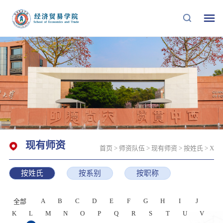
现有师资
首页
>
师资队伍
>
现有师资
>
按姓氏
>
X
按姓氏
按系别
按职称
A
B
C
D
E
F
G
H
I
J
全部
K
L
M
N
O
P
Q
R
S
T
U
V