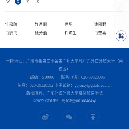
W
X
Y
Z
许嘉航
许月丽
徐明
徐丽鹤
肖鹞飞
徐芳燕
许陈生
肖奎喜
学院地址：广州市番禺区小谷围广州大学城广东外语外贸大学（南
校区）
邮编：510006
联系电话：020-39328096
传真：020-39328592
电子邮箱：gpjmxy@gdufs.edu.cn
版权所有：广东外语外贸大学经济贸易学院
©2022 GDUFS | 粤ICP备06106464号