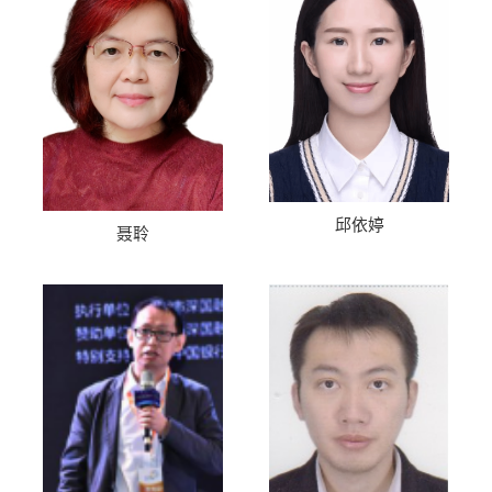
邱依婷
聂聆