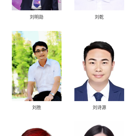
刘明勋
刘乾
刘诗源
刘胜