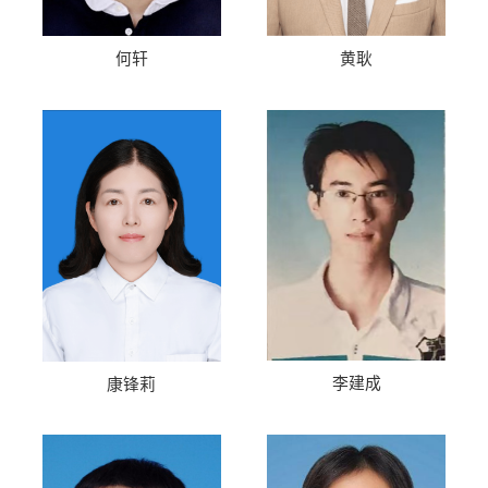
何轩
黄耿
李建成
康锋莉