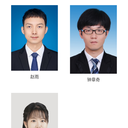
赵雨
钟章奇