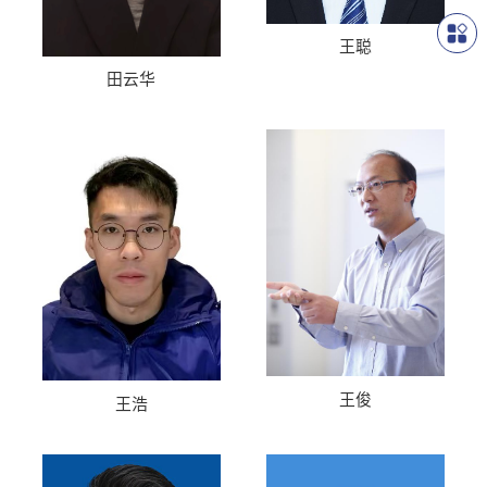
王聪
田云华
王俊
王浩