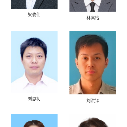
梁俊伟
林高怡
刘恩初
刘洪铎