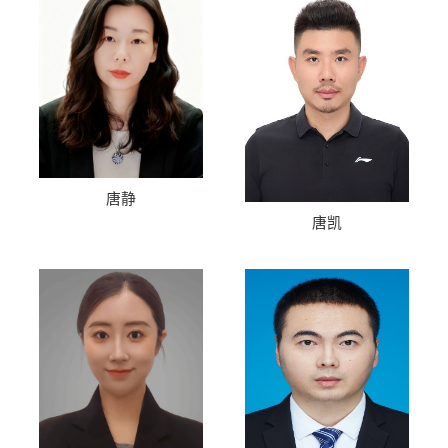
唐静
唐凯