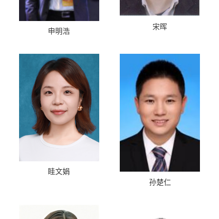
宋晖
申明浩
眭文娟
孙楚仁