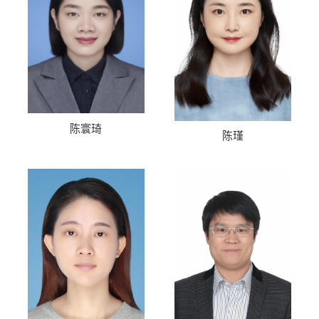
陈寰琦
陈瑾