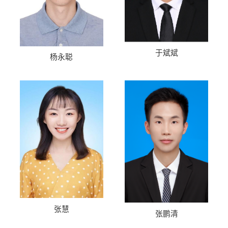
于斌斌
杨永聪
张慧
张鹏清