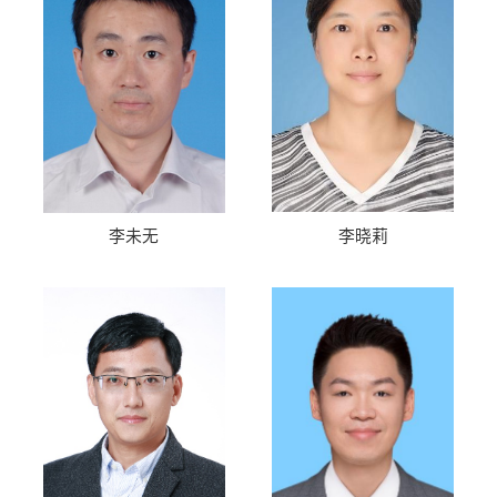
李晓莉
李未无