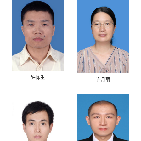
许陈生
许月丽