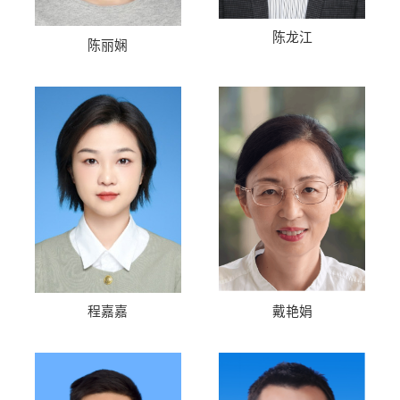
陈龙江
陈丽娴
程嘉嘉
戴艳娟