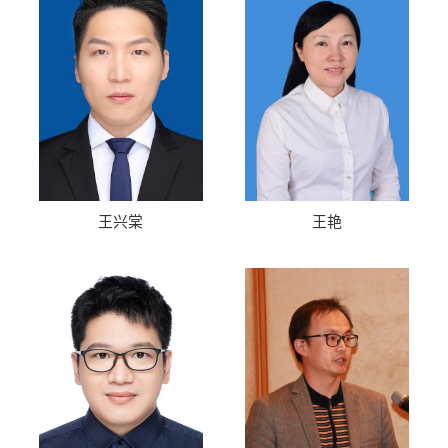
王兴棠
王艳