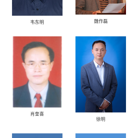
魏作磊
韦东明
肖奎喜
徐明