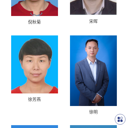
宋晖
倪秋菊
徐芳燕
徐明