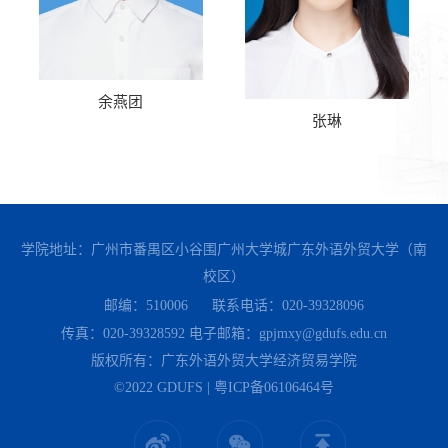
余燕团
张琳
学院地址：广州市番禺区小谷围广州大学城广东外语外贸大学（南
校区）
邮编：510006
联系电话：020-39328096
传真：020-39328592
电子邮箱：gpjmxy@gdufs.edu.cn
版权所有：广东外语外贸大学经济贸易学院
©2022 GDUFS | 粤ICP备06106464号