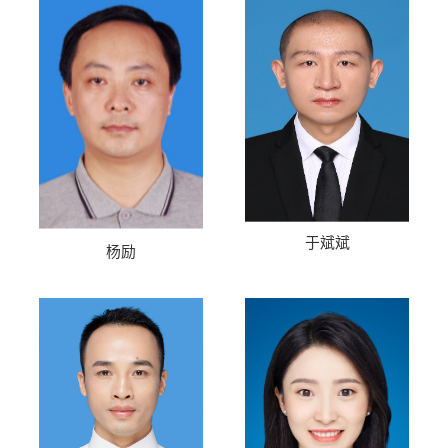
于斌斌
杨励