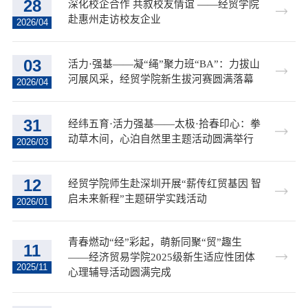
28
深化校企合作 共叙校友情谊 ——经贸学院
赴惠州走访校友企业
2026/04
03
活力·强基——凝“绳”聚力班“BA”：力拔山
河展风采，经贸学院新生拔河赛圆满落幕
2026/04
31
经纬五育·活力强基——太极·拾春印心：拳
动草木间，心泊自然里主题活动圆满举行
2026/03
12
经贸学院师生赴深圳开展“薪传红贸基因 智
启未来新程”主题研学实践活动
2026/01
青春燃动“经”彩起，萌新同聚“贸”趣生
11
——经济贸易学院2025级新生适应性团体
2025/11
心理辅导活动圆满完成