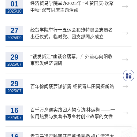
01
经济贸易学院举办2025年 “礼赞国庆·欢聚
中秋”双节同庆主题活动
2025/10
27
经贸学院举行十五运会和残特奥会志愿者
出征仪式，临时党、团支部同步成立
2025/09
29
“银发新江”座谈会落幕，广外益心向阳收
束银发经济调研
2025/07
29
百年徐闻菠萝谋新篇 经贸青年田间探新路
2025/07
16
百千万乡遇实践团人物专访|林运梅 ——一
位用热爱与执着书写乡村创业故事的女性
2025/07
16
青马寻远实践团开展首场直播 推广清远太