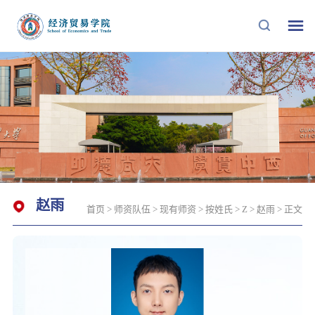
赵雨
首页
>
师资队伍
>
现有师资
>
按姓氏
>
Z
>
赵雨
> 正文