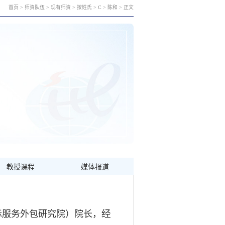
首页
>
师资队伍
>
现有师资
>
按姓氏
>
C
>
陈和
> 正文
教授课程
媒体报道
经
际服务外包研究院）院长，