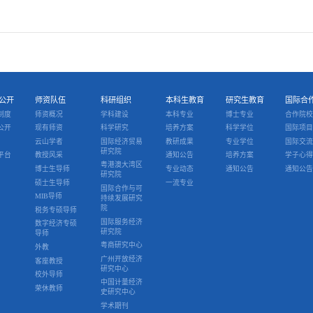
公开
师资队伍
科研组织
本科生教育
研究生教育
国际合
制度
师资概况
学科建设
本科专业
博士专业
合作院校
公开
现有师资
科学研究
培养方案
科学学位
国际项目
云山学者
国际经济贸易
教研成果
专业学位
国际交流
研究院
平台
教授风采
通知公告
培养方案
学子心得
粤港澳大湾区
博士生导师
专业动态
通知公告
通知公告
研究院
硕士生导师
一流专业
国际合作与可
MIB导师
持续发展研究
院
税务专硕导师
国际服务经济
数字经济专硕
研究院
导师
粤商研究中心
外教
广州开放经济
客座教授
研究中心
校外导师
中国计量经济
荣休教师
史研究中心
学术期刊