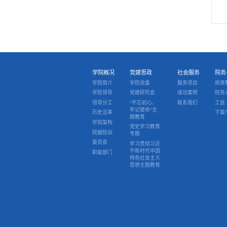
学院概况
党建思政
社会服务
院务
学院简介
学院党委
服务项目
规章
学院领导
党建研究会
成功案例
院务
领导分工
“不忘初心、
联系我们
工会
牢记使命”主
历史沿革
下载
题教育
学院架构
党史学习教育
院徽院训
专题
委员会
学习贯彻习近
平新时代中国
职能部门
特色社会主义
思想主题教育