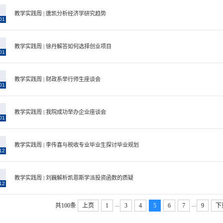
2
教学实践周 | 唐凯分析经济学研究趋势
01
2
教学实践周 | 徐丹解答如何选择创业项目
01
2
教学实践周 | 财政系举行师生座谈会
01
2
教学实践周 | 我院成功举办企业座谈会
01
1
教学实践周 | 李传喜与税收专业毕业生探讨毕业规划
12
1
教学实践周 | 刘巍解析凯恩斯学派投资函数的质疑
12
...
...
共100条
上页
1
3
4
5
6
7
9
下