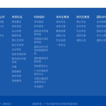
公开
师资队伍
科研组织
本科生教育
研究生教育
国际合
制度
师资概况
学科建设
本科专业
博士专业
合作院校
公开
现有师资
科学研究
培养方案
科学学位
国际项目
云山学者
国际经济贸易
教研成果
专业学位
国际交流
研究院
平台
教授风采
通知公告
培养方案
学子心得
粤港澳大湾区
博士生导师
专业动态
通知公告
通知公告
研究院
硕士生导师
一流专业
国际合作与可
MIB导师
持续发展研究
院
税务专硕导师
国际服务经济
数字经济专硕
研究院
导师
粤商研究中心
外教
广州开放经济
客座教授
研究中心
校外导师
中国计量经济
荣休教师
史研究中心
学术期刊
学（南校区）
版权所有：广东外语外贸大学经济贸易学院