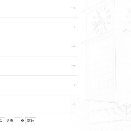
页
到第
页
跳转