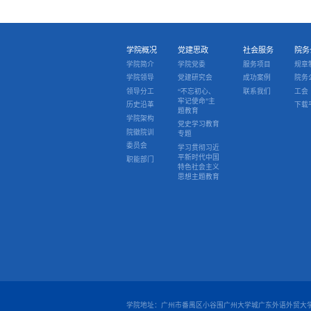
学院概况
党建思政
社会服务
院务
学院简介
学院党委
服务项目
规章
学院领导
党建研究会
成功案例
院务
领导分工
“不忘初心、
联系我们
工会
牢记使命”主
历史沿革
下载
题教育
学院架构
党史学习教育
院徽院训
专题
委员会
学习贯彻习近
平新时代中国
职能部门
特色社会主义
思想主题教育
学院地址：广州市番禺区小谷围广州大学城广东外语外贸大