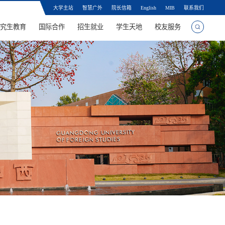
大学主站
智慧广外
院长信箱
English
MIB
联系我们
究生教育
国际合作
招生就业
学生天地
校友服务