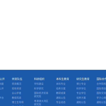
公开
师资队伍
科研组织
本科生教育
研究生教育
国际合
制度
师资概况
学科建设
本科专业
博士专业
合作院校
公开
现有师资
科学研究
培养方案
科学学位
国际项目
云山学者
国际经济贸易
教研成果
专业学位
国际交流
研究院
平台
教授风采
通知公告
培养方案
学子心得
粤港澳大湾区
博士生导师
专业动态
通知公告
通知公告
研究院