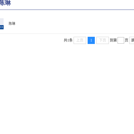
陈琳
3
陈琳
03
共1条
上页
1
下页
到第
页