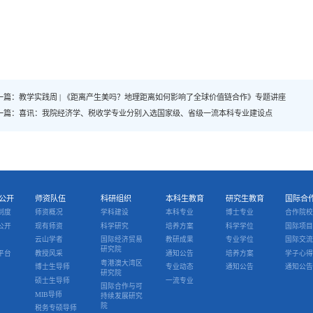
一篇：教学实践周 | 《距离产生美吗？地理距离如何影响了全球价值链合作》专题讲座
一篇：喜讯：我院经济学、税收学专业分别入选国家级、省级一流本科专业建设点
公开
师资队伍
科研组织
本科生教育
研究生教育
国际合
制度
师资概况
学科建设
本科专业
博士专业
合作院校
公开
现有师资
科学研究
培养方案
科学学位
国际项目
云山学者
国际经济贸易
教研成果
专业学位
国际交流
研究院
平台
教授风采
通知公告
培养方案
学子心得
粤港澳大湾区
博士生导师
专业动态
通知公告
通知公告
研究院
硕士生导师
一流专业
国际合作与可
MIB导师
持续发展研究
院
税务专硕导师