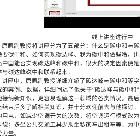
线上讲座进行中
唐凯副教授将讲座分为了
五部分：
什么是碳中和与碳
啥要碳中和、如何实现碳达峰、我为碳中和做些啥。讲
出中国能否实现碳达峰和碳中和，很大的决定因素便是
学与碳达峰碳中和联系起来。
讲座中，唐凯副教授详细介绍了
碳达峰与碳中和
等学
况的案例、数据，详细阐述了他关于
“
碳达峰与碳中和
地接纳新知识，更容易理解这一领域的各类情况。
最后
座结束后多了解相关知识，
并十分
欢迎前去
与他
探讨。
约用电，如减少空调开关的次数，将空调运行模式改为
料袋；多坐公共交通工具少乘坐私家车出租车等，为中
份力量。