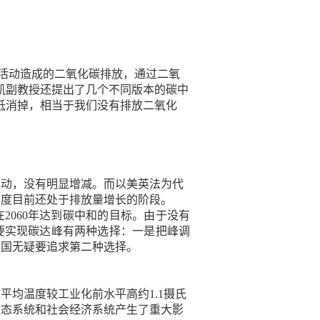
人类活动造成的二氧化碳排放，通过二氧
凯副教授还提出了几个不同版本的碳中
抵消掉，相当于我们没有排放二氧化
浮动，没有明显增减。而以美英法为代
印度目前还处于排放量增长的阶段。
在2060年达到碳中和的目标。由于没有
国要实现碳达峰有两种选择：一是把峰调
中国无疑要追求第二种选择。
全球平均温度较工业化前水平高约1.1摄氏
生态系统和社会经济系统产生了重大影