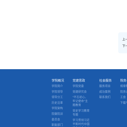
上
下
学院概况
党建思政
社会服务
院务
学院简介
学院党委
服务项目
规章
学院领导
党建研究会
成功案例
院务
领导分工
“不忘初心、
联系我们
工会
牢记使命”主
历史沿革
下载
题教育
学院架构
党史学习教育
院徽院训
专题
委员会
学习贯彻习近
平新时代中国
职能部门