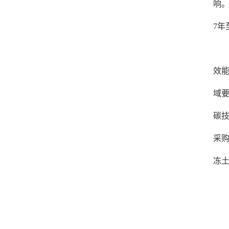
响
7年
效
域
碳
采
冻