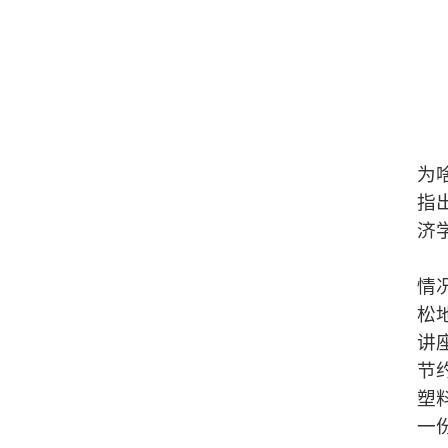
为
指
济
情
松
讲
节
塑
一