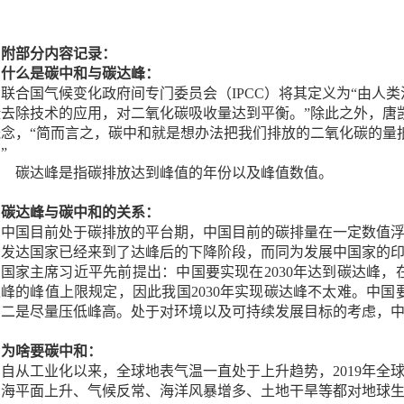
附部分内容记录：
什么是碳中和与碳达峰：
联合国气候变化政府间专门委员会（
IPCC）将其定义为“由
碳去除技术的应用，对二氧化碳吸收量达到平衡。”除此之外，唐
念，“简而言之，碳中和就是
想办法把我们排放的二氧化碳的量
。
”
碳达峰是指碳排放达到峰值的年份以及峰值数值。
碳达峰与碳中和的关系：
中国目前处于碳排放的平台期，中国目前的碳排量在一定数值
的发达国家已经来到了达峰后的下降阶段，而同为发展中国家的
国家主席习近平先前提出：中国要实现在
2030年达到碳达峰，
峰的峰值上限规定，因此我国2030年实现碳达峰不太难。中
，二是尽量压低峰高。处于对环境以及可持续发展目标的考虑，
为啥要碳中和：
自从工业化以来，全球地表气温一直处于上升趋势，
2019年
。海平面上升、气候反常、海洋风暴增多、土地干旱等都对地球