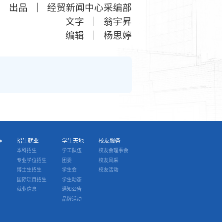
出品
｜
经贸新闻中心采编部
文字
｜
翁宇昇
编辑
｜
杨思婷
作
招生就业
学生天地
校友服务
本科招生
学工队伍
校友会理事会
专业学位招生
团委
校友风采
博士生招生
学生会
校友活动
国际项目招生
学生动态
就业信息
通知公告
品牌活动