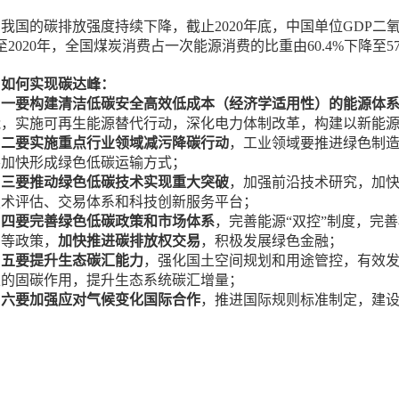
。
我国的碳排放强度持续下降，截止
2020年底，中国单位GDP二氧
至2020年，全国煤炭消费占一次能源消费的比重由60.4%下降至5
如何实现碳达峰：
一要构建清洁低碳安全高效低成本（经济学适用性）的能源体
能，实施可再生能源替代行动，深化电力体制改革，构建以新能
二要实施重点行业领域减污降碳行动
，工业领域要推进绿色制
要加快形成绿色低碳运输方式；
三要推动绿色低碳技术实现重大突破
，加强前沿技术研究，加
技术评估、交易体系和科技创新服务平台；
四要完善绿色低碳政策和市场体系
，完善能源
“双控”制度，完
购等政策，
加快推进碳排放权交易
，积极发展绿色金融；
五要提升生态碳汇能力
，强化国土空间规划和用途管控，有效
土的固碳作用，提升生态系统碳汇增量；
六要加强应对气候变化国际合作
，推进国际规则标准制定，建