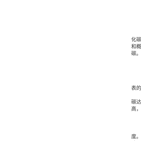
化
和概
碳
表
碳达
高
度