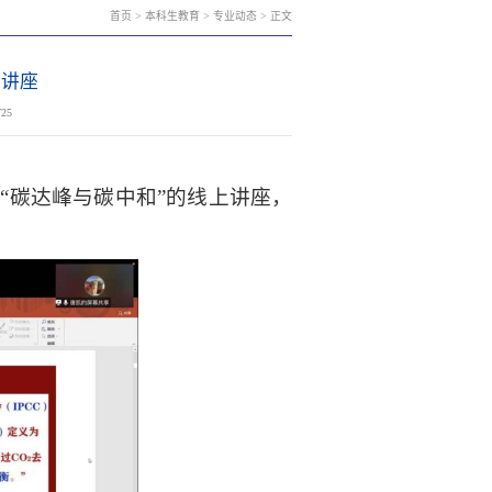
首页
>
本科生教育
>
专业动态
> 正文
》讲座
725
为
“碳达峰与碳中和”
的
线上讲座，