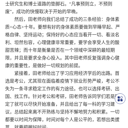
士研究生和博士道路的垫脚石。“凡事预则立，不预则
废”，成功的快慢取决于开始的早晚。
然后，田老师向我们总结了成功的三条经验：身体素
质
+
心态
+
十年。要想有好的身体素质要做到早睡早起、严
格自律、坚持运动；保持好的心态应当看开一切、看淡名
利、坦然包容，心理健康非常重要，要学会享受人生的酸
甜苦辣；而十年是衡量是否在一个领域中深耕的最短期
限，并且是要求全身心投入。其中田老师反复强调身心健
康的重要性，是做好一切规划的前提。
紧接着，田老师给出了学习应用经济学后的出路。首
选是考公，尤其现在面临着疫情下就业形势严峻，考公不
失为一条寻求稳定工作的有力途径。也可以选择考研、出
国、找工作。针对考公和考研，田老师告诉同学们若是确
定了就可以尽快开始准备，并且给出了每一科的学习建
议，总结起来离不开熟练与坚持不懈地努力和积累。一切
都要以时间为保障，时间对每个人是公平的，若想出类拔
萃，就要把握好时间。