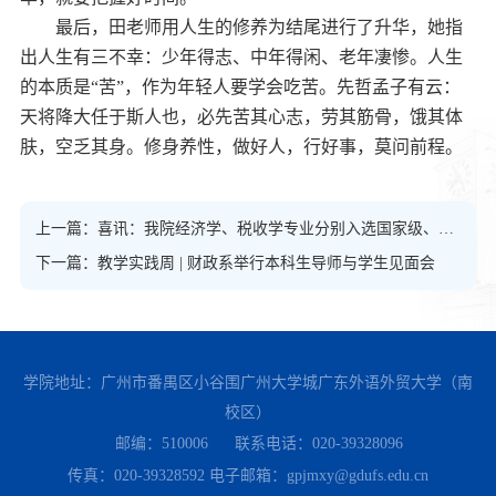
最后，田老师用人生的修养为结尾进行了升华，她指
出人生有三不幸：少年得志、中年得闲、老年凄惨。人生
的本质是“苦”，作为年轻人要学会吃苦。先哲孟子有云：
天将降大任于斯人也，必先苦其心志，劳其筋骨，饿其体
肤，空乏其身。修身养性，做好人，行好事，莫问前程。
上一篇：喜讯：我院经济学、税收学专业分别入选国家级、省级一流本科专业建设点
下一篇：教学实践周 | 财政系举行本科生导师与学生见面会
学院地址：广州市番禺区小谷围广州大学城广东外语外贸大学（南
校区）
邮编：510006
联系电话：020-39328096
传真：020-39328592
电子邮箱：gpjmxy@gdufs.edu.cn