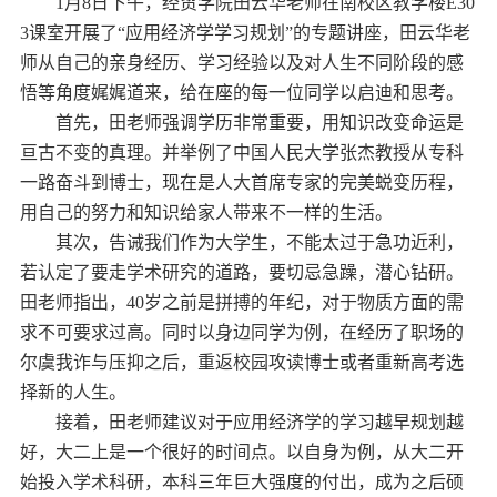
1
月
8
日下午，经贸学院田云华老师在南校区教学楼
E30
3
课室开展了“
应用经济学学习规划
”的专题讲座，田云华老
师从自己的亲身经历、学习经验以及对人生不同阶段的感
悟等角度娓娓道来，给在座的每一位同学以启迪和思考。
首先，田老师强调学历非常重要，用知识改变命运是
亘古不变的真理。并举例了中国人民大学张杰教授从专科
一路奋斗到博士，现在是人大首席专家的完美蜕变历程，
用自己的努力和知识给家人带来不一样的生活。
其次，告诫我们作为大学生，不能太过于急功近利，
若认定了要走学术研究的道路，要切忌急躁，潜心钻研。
田老师指出，
40
岁之前是拼搏的年纪，对于物质方面的需
求不可要求过高。同时以身边同学为例，在经历了职场的
尔虞我诈与压抑之后，重返校园攻读博士或者重新高考选
择新的人生。
接着，田老师建议对于应用经济学的学习越早规划越
好，大二上是一个很好的时间点。以自身为例，从大二开
始投入学术科研，本科三年巨大强度的付出，成为之后硕