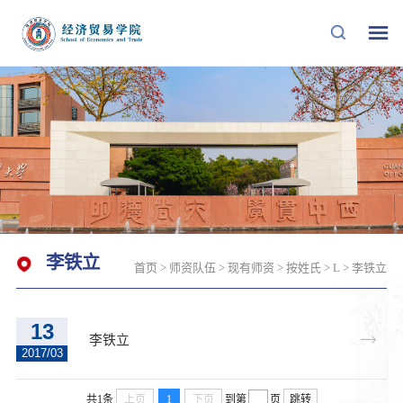
李铁立
首页
>
师资队伍
>
现有师资
>
按姓氏
>
L
>
李铁立
13
李铁立
2017/03
共1条
上页
1
下页
到第
页
跳转