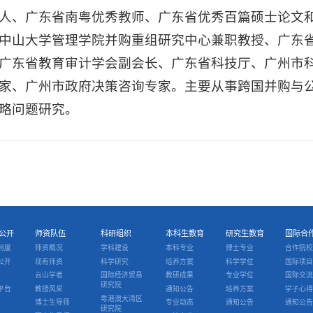
人、广东省南粤优秀教师、广东省优秀百篇硕士论文
中山大学管理学院并购重组研究中心兼职教授、广东
广东省教育审计学会副会长、广东省科技厅、广州市
家、广州市政府决策咨询专家。主要从事跨国并购与
略问题研究。
公开
师资队伍
科研组织
本科生教育
研究生教育
国际合
制度
师资概况
学科建设
本科专业
博士专业
合作院校
公开
现有师资
科学研究
培养方案
科学学位
国际项目
云山学者
国际经济贸易
教研成果
专业学位
国际交流
研究院
平台
教授风采
通知公告
培养方案
学子心得
粤港澳大湾区
博士生导师
专业动态
通知公告
通知公告
研究院