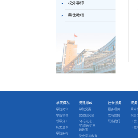
校外导师
荣休教师
学院概况
党建思政
社会服务
院务
学院简介
学院党委
服务项目
规章
学院领导
党建研究会
成功案例
院务
领导分工
“不忘初心、
联系我们
工会
牢记使命”主
历史沿革
下载
题教育
学院架构
党史学习教育