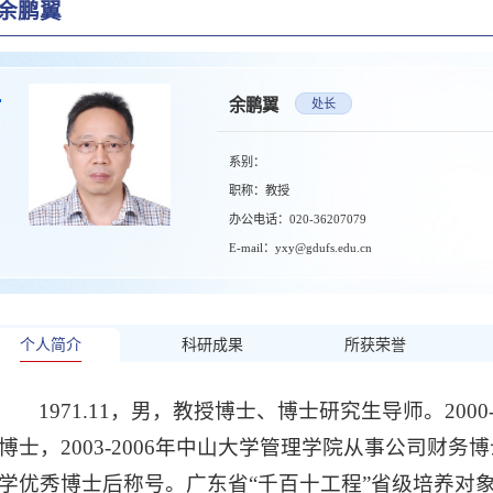
余鹏翼
余鹏翼
处长
系别：
职称：教授
办公电话：020-36207079
E-mail：yxy@gdufs.edu.cn
个人简介
科研成果
所获荣誉
1971.11，男，教授博士、博士研究生导师。200
博士，2003-2006年中山大学管理学院从事公司财
学优秀博士后称号。广东省“千百十工程”省级培养对