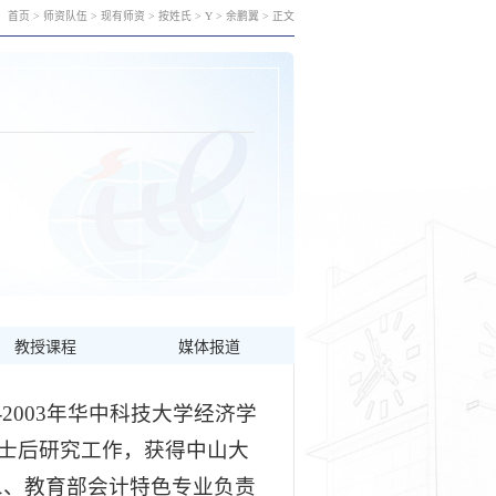
首页
>
师资队伍
>
现有师资
>
按姓氏
>
Y
>
余鹏翼
> 正文
教授课程
媒体报道
0-2003年华中科技大学经济学
务博士后研究工作，获得中山大
象、教育部会计特色专业负责