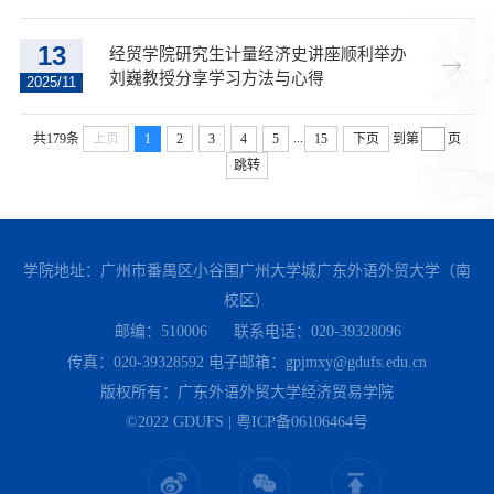
13
经贸学院研究生计量经济史讲座顺利举办
刘巍教授分享学习方法与心得
2025/11
...
共179条
上页
1
2
3
4
5
15
下页
到第
页
跳转
学院地址：广州市番禺区小谷围广州大学城广东外语外贸大学（南
校区）
邮编：510006
联系电话：020-39328096
传真：020-39328592
电子邮箱：gpjmxy@gdufs.edu.cn
版权所有：广东外语外贸大学经济贸易学院
©2022 GDUFS | 粤ICP备06106464号