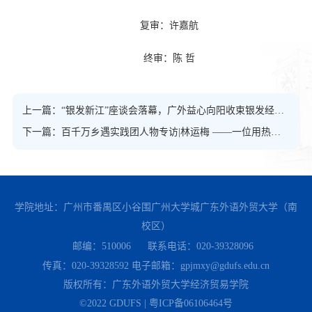
复审：许嘉航
终审：陈 哲
上一篇：“银发新江”座谈会落幕，广外益心向阳收束银发经济调研
下一篇：百千万乡遇实践团人物专访|林运梅 ——一位用热爱与执着书写乡村创业故事的女性
学院地址：广州市番禺区小谷围广州大学城广东外语外贸大学（南
校区）
邮编：510006
联系电话：020-39328096
传真：020-39328592
电子邮箱：gpjmxy@gdufs.edu.cn
版权所有：广东外语外贸大学经济贸易学院
©2022 GDUFS | 粤ICP备06106464号