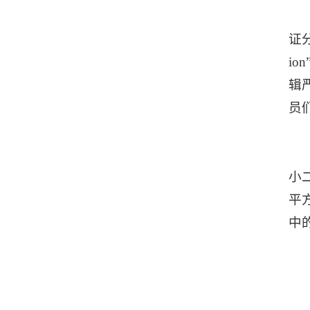
证分析
i
辑
员
小二
平
中