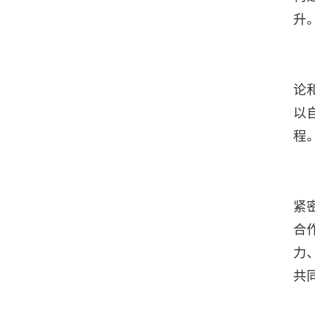
升
论
以
程
紧
合
力
共