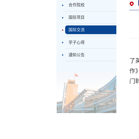
合作院校
国际项目
国际交流
学子心得
通知公告
了
作
门