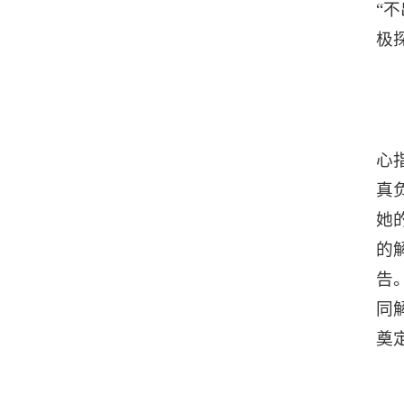
“
极
心
真
她
的
告
同
奠