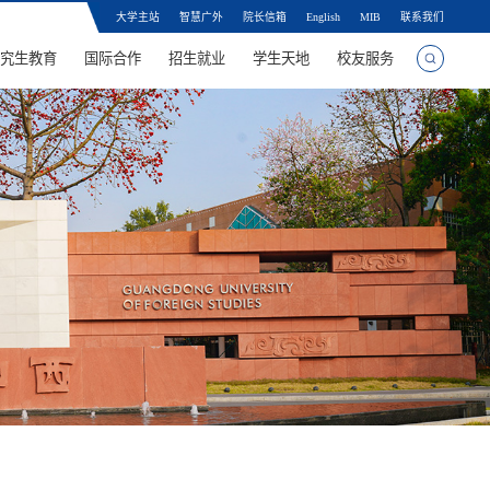
大学主站
智慧广外
院长信箱
English
MIB
联系我们
究生教育
国际合作
招生就业
学生天地
校友服务