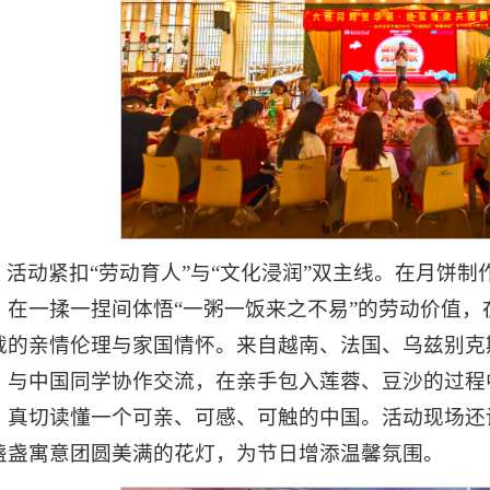
活动紧扣“劳动育人”与“文化浸润”双主线。在月饼
，在一揉一捏间体悟“一粥一饭来之不易”的劳动价值
载的亲情伦理与家国情怀。来自越南、法国、乌兹别克
，与中国同学协作交流，在亲手包入莲蓉、豆沙的过程
，真切读懂一个可亲、可感、可触的中国。活动现场还
盏盏寓意团圆美满的花灯，为节日增添温馨氛围。