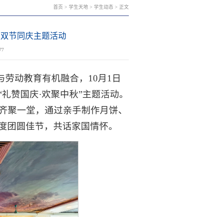
首页
>
学生天地
>
学生动态
> 正文
秋”双节同庆主题活动
77
与劳动教育有机融合，10月1日
礼赞国庆·欢聚中秋”主题活动。
生齐聚一堂，通过亲手制作月饼、
度团圆佳节，共话家国情怀。