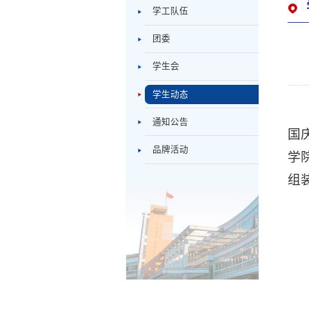
学工队伍
团委
学生会
学生动态
通知公告
国
品牌活动
学
组