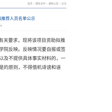
首页
>
国际合作
>
通知公告
> 正文
拟推荐人员名单公示
64
有关要求
，现将该项目资助拟推
学
院反映。反映情况要自报或签
以及不提供具体事实材料的，一
是的原则，不得借机诽谤和诬