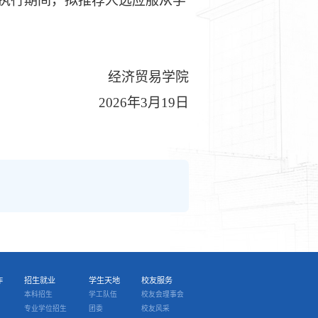
执行期间，拟推荐人选应服从学
经济贸易学院
202
6
年
3月19
日
作
招生就业
学生天地
校友服务
本科招生
学工队伍
校友会理事会
专业学位招生
团委
校友风采