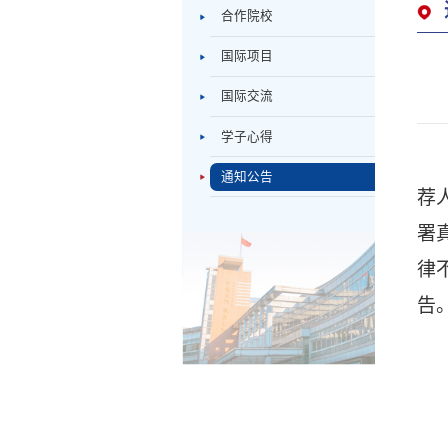
合作院校
国际项目
国际交流
学子心得
通知公告
荐
署
律
告