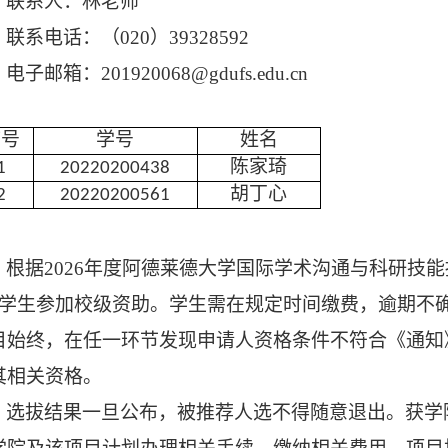
联系人：林老师
联系电话：（
020）39328592
电子邮箱：
201920068@gdufs.edu.cn
序号
学号
姓名
陈家琦
1
20220200438
胡丁心
2
20220200561
根据
202
6
年度
阿德莱德大学国际学术沟通与科研技能
学生参加校级资助
。学生需在规定时间缴费，逾期不
目始终，在任一环节发现申请人资格条件不符合《通知
其相关资格。
选拔结果一旦公布，被推荐人选不得随意退出。获学