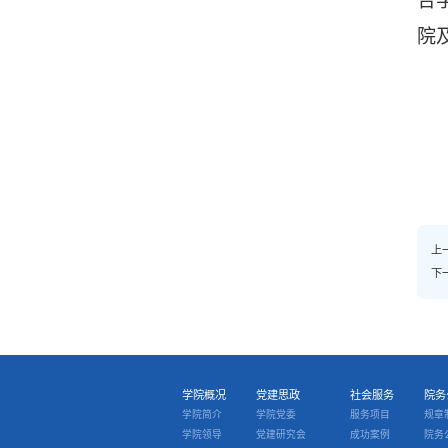
合
院
上
下
学院概况
党建思政
社会服务
院务
学院简介
学院党委
服务项目
规章
学院领导
党建研究会
成功案例
院务