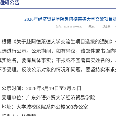
通知公告
2026年经济贸易学院赴阿德莱德大学交流项目
发布：2026-03-19 09:52
来源：
点击数：
根据《
关于赴阿德莱德大学交流生项目选拔的通知》
人选进行公示。
公示期间，如有异议，请邮件或书面向
真实姓名，要有具体事实；不报或不签署真实姓名的，
不予受理。反映公示对象的情况和问题，要坚持实事求
。
公示时间：
202
6
年
3
月
19
日至
3
月
25
日
受理单位：广东外语外贸大学经济贸易学院
地址：大学城校区院系办公楼
303办公室