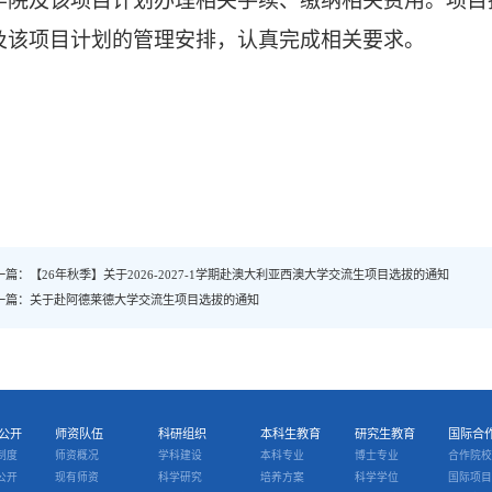
学院及
该项目
计划办理相关手续、缴纳相关费用。项目
及
该项目
计划
的管理安排，认真完成相关要求。
一篇：【26年秋季】关于2026-2027-1学期赴澳大利亚西澳大学交流生项目选拔的通知
一篇：关于赴阿德莱德大学交流生项目选拔的通知
公开
师资队伍
科研组织
本科生教育
研究生教育
国际合
制度
师资概况
学科建设
本科专业
博士专业
合作院校
公开
现有师资
科学研究
培养方案
科学学位
国际项目