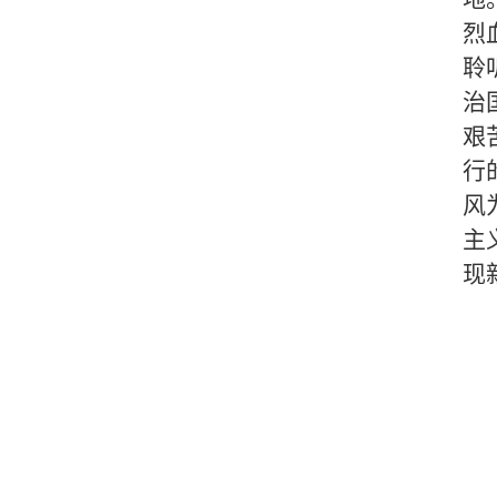
烈
聆
治
艰
行
风
主
现