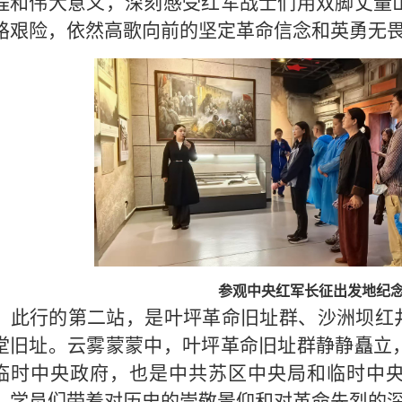
程和伟大意义，深刻感受红军战士们用双脚丈量
路艰险，依然高歌向前的坚定革命信念和英勇无
参观中央红军长征出发地纪
此行的第二站，是叶坪革命旧址群、沙洲坝红井
堂旧址。云雾蒙蒙中，叶坪革命旧址群静静矗立
临时中央政府，也是中共苏区中央局和临时中
。学员们带着对历史的崇敬景仰和对革命先烈的深