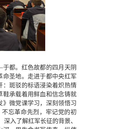
—于都。红色故都的四月天阴
革命圣地。
走进于都中央红军
开：斑驳的标语浸染着炽热情
草鞋承载着用鲜血和信念铸就
发》微党课学习，深刻领悟习
源，不忘革命先烈，牢记党的初
，深入了解
红军长征的背景、