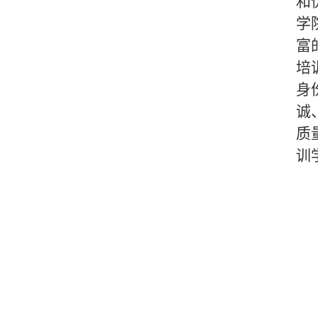
和
学
富
培
身
诚
质
训