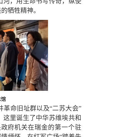
山河，用生命书写传奇，纵使
畏的牺牲精神。
念馆
革命旧址群以及“二苏大会”
，这里诞生了中华苏维埃共和
央政府机关在瑞金的第一个驻
情缅怀，在红军广场“踏着先