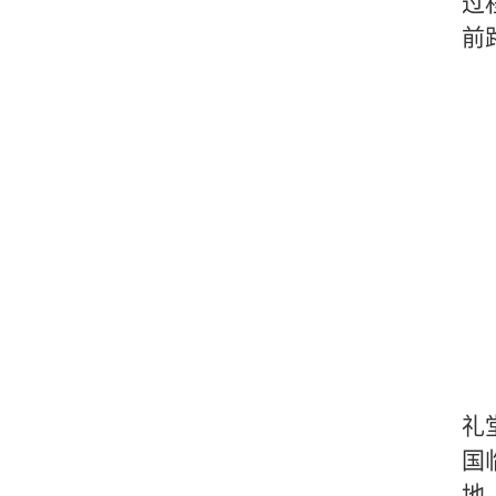
过
前
礼
国
地