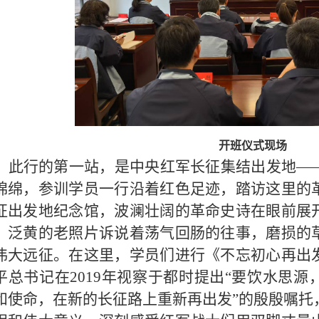
开班仪式现场
此行的第一站，是中央红军长征集结出发地—
绵绵，参训学员一行沿着红色足迹，踏访这里的
征出发地纪念馆，波澜壮阔的革命
史诗
在眼前展
，泛黄的老照片诉说着荡气回肠的往事，磨损的
伟大远征
。在这里，学员们进行《不忘初心再出
平总书记在2019年视察于都时提出“要饮水思
和使命，在新的长征路上重新再出发”的殷殷嘱托