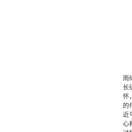
雨
长
怀
的
近
心