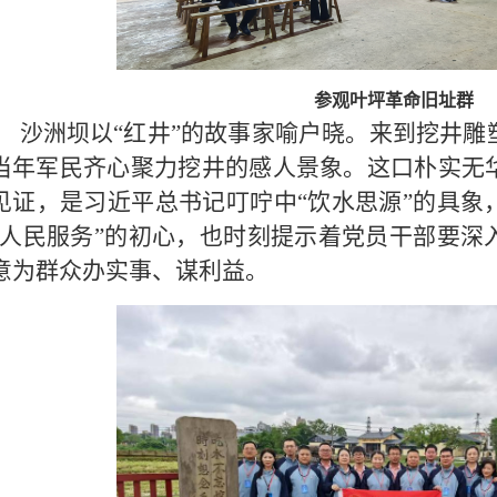
参观叶坪革命旧址群
沙洲坝
以“红井”的故事家喻户晓。来到挖井
当年军民齐心聚力挖井的感人景象。这口朴实无
见证，是习近平总书记叮咛中“饮水思源”的具象
为人民服务”的初心，也时刻提示着党员干部要深
意为群众办实事、谋利益。