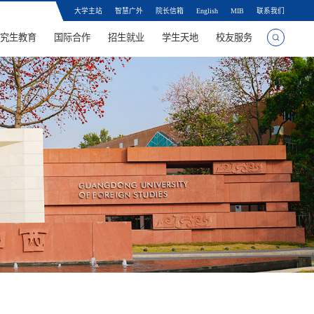
大学主站
智慧广外
院长信箱
English
MIB
联系我们
究生教育
国际合作
招生就业
学生天地
校友服务