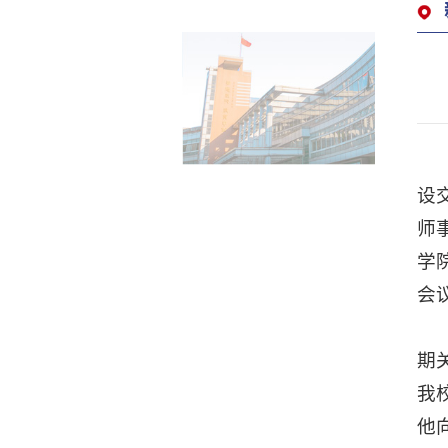
设
师
学
会
期
我
他