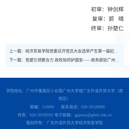
初审：钟剑辉
复审：郭 晴
终审：孙楚仁
上一篇：经济贸易学院党委召开党员大会选举产生第一届纪律检查委员会
下一篇：党建引领聚合力 政校协同护国安——商务部驻广州特办与广外经贸学院开展党建共建活动
学院地址：广州市番禺区小谷围广州大学城广东外语外贸大学（南
校区）
邮编：510006
联系电话：020-39328096
传真：020-39328592
电子邮箱：gpjmxy@gdufs.edu.cn
版权所有：广东外语外贸大学经济贸易学院