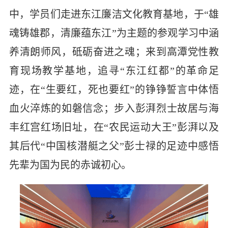
中，学员们走进
东江廉洁文化教育基地，于“雄
魂铸雄郡，清廉蕴东江”
为主题的参观学习中涵
养清朗师风，砥砺奋进之魂；来到
高潭党性教
育现场教学基地，追寻“东江红都”的革命足
迹，在“生要红，死也要红”的铮铮誓言中体悟
血火淬炼的如磐信念；步入彭湃烈士故居与海
丰红宫红场旧址，在“农民运动大王”彭湃以及
其后代“中国核潜艇之父”彭士禄
的足迹中感悟
先辈为国为民的赤诚初心。