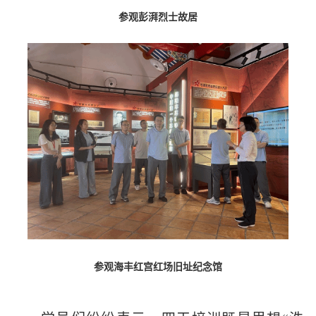
参观彭湃烈士故居
参观海丰红宫红场旧址纪念馆