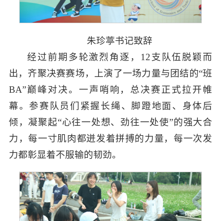
朱珍葶书记致辞
经过前期多轮激烈角逐，12支队伍脱颖而
出，齐聚决赛赛场，上演了一场力量与团结的“班
BA”巅峰对决。一声哨响，总决赛正式拉开帷
幕。参赛队员们紧握长绳、脚蹬地面、身体后
倾，凝聚起“心往一处想、劲往一处使”的强大合
力，每一寸肌肉都迸发着拼搏的力量，每一次发
力都彰显着不服输的韧劲。